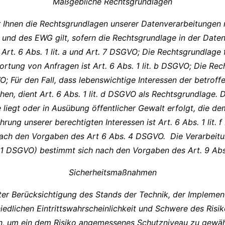
Maßgebliche Rechtsgrundlagen
Ihnen die Rechtsgrundlagen unserer Datenverarbeitungen m
nd des EWG gilt, sofern die Rechtsgrundlage in der Daten
 Art. 6 Abs. 1 lit. a und Art. 7 DSGVO; Die Rechtsgrundlage 
ung von Anfragen ist Art. 6 Abs. 1 lit. b DSGVO; Die Recht
GVO; Für den Fall, dass lebenswichtige Interessen der betro
, dient Art. 6 Abs. 1 lit. d DSGVO als Rechtsgrundlage. D
liegt oder in Ausübung öffentlicher Gewalt erfolgt, die dem 
rung unserer berechtigten Interessen ist Art. 6 Abs. 1 lit
 nach den Vorgaben des Art 6 Abs. 4 DSGVO. Die Verarbeit
. 1 DSGVO) bestimmt sich nach den Vorgaben des Art. 9 Ab
Sicherheitsmaßnahmen
er Berücksichtigung des Stands der Technik, der Impleme
dlichen Eintrittswahrscheinlichkeit und Schwere des Risiko
n, um ein dem Risiko angemessenes Schutzniveau zu gewäh